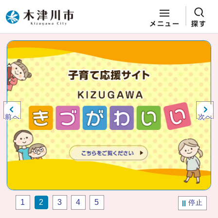
メニュー
探す
ページの先頭です
ここから本文です
ビジュアルエリア。木津川市役所か
らの紹介、お知らせ。
前へ
次へ
1
2
3
4
5
停止