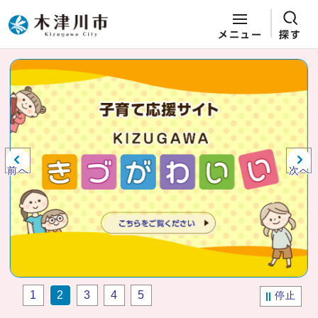
メニュー
探す
ページの先頭です
ここから本文です
ビジュアルエリア。木津川市役所か
らの紹介、お知らせ。
前へ
次へ
1
2
3
4
5
停止