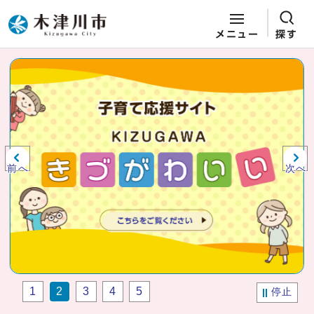
メニュー
探す
ページの先頭です
ここから本文です
ビジュアルエリア。木津川市役所か
らの紹介、お知らせ。
前へ
次へ
1
2
3
4
5
停止