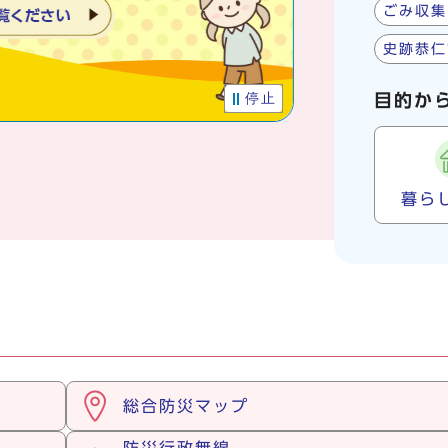
ごみ収集
史跡恭仁
停止
目的か
暮ら
総合防災マップ