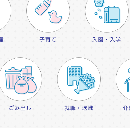
産
子育て
入園・入学
ごみ出し
就職・退職
介