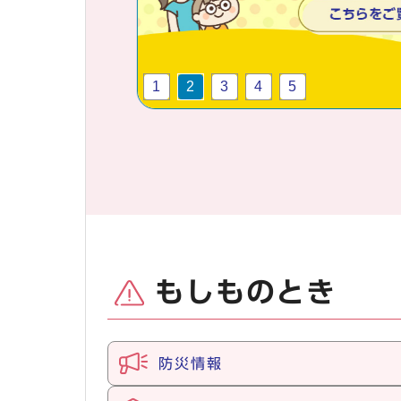
1
2
3
4
5
もしものとき
防災情報