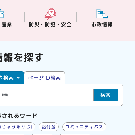
・産業
防災・防犯・安全
市政情報
情報を探す
・ページID検索
内検索
ページID検索
検索
索されるワード
(じょうるりじ)
給付金
コミュニティバス