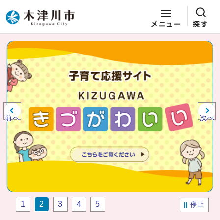
メニュー
探す
ページの先頭です
ここから本文です
ビジュアルエリア。木津川市役所か
らの紹介、お知らせ。
前へ
次へ
1
2
3
4
5
停止