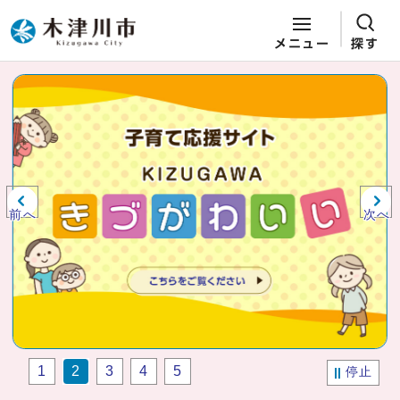
メニュー
探す
ページの先頭です
ここから本文です
ビジュアルエリア。木津川市役所か
らの紹介、お知らせ。
前へ
次へ
1
2
3
4
5
停止