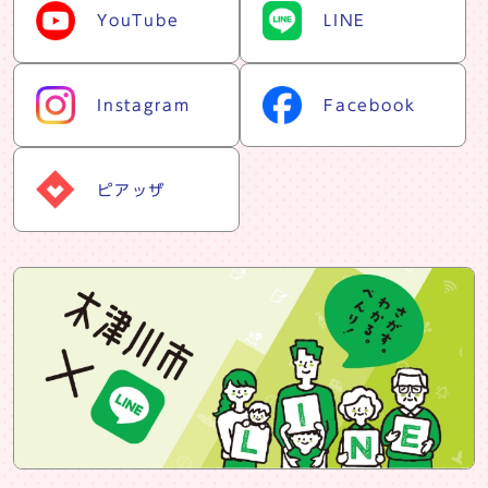
YouTube
LINE
Instagram
Facebook
ピアッザ
snsバナー