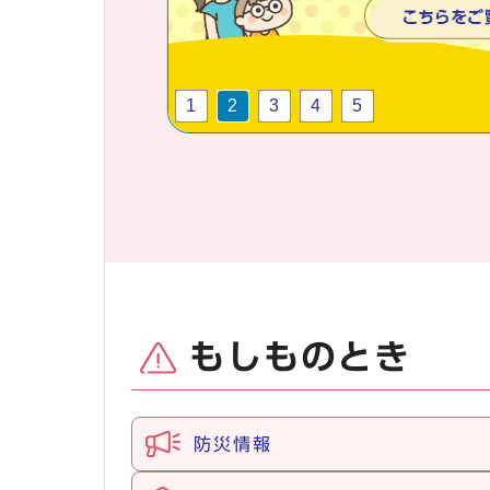
1
2
3
4
5
もしものとき
防災情報