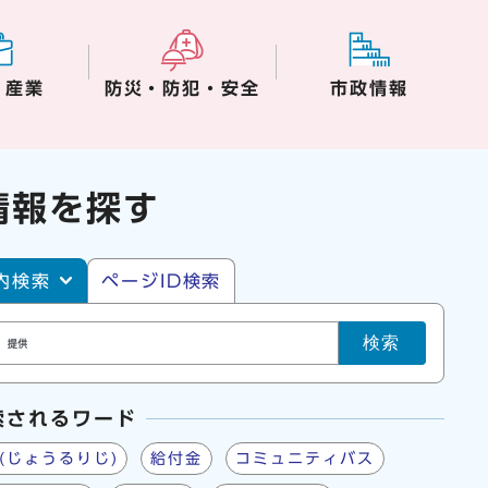
・産業
防災・防犯・安全
市政情報
情報を探す
・ページID検索
内検索
ページID検索
検索
索されるワード
(じょうるりじ)
給付金
コミュニティバス