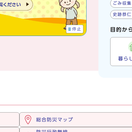
ごみ収集
史跡恭仁
停止
目的か
暮ら
総合防災マップ