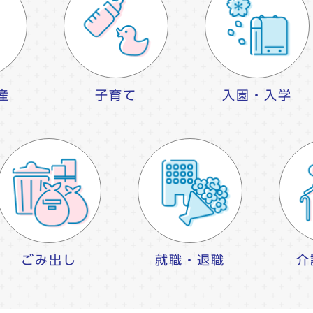
産
子育て
入園・入学
ごみ出し
就職・退職
介