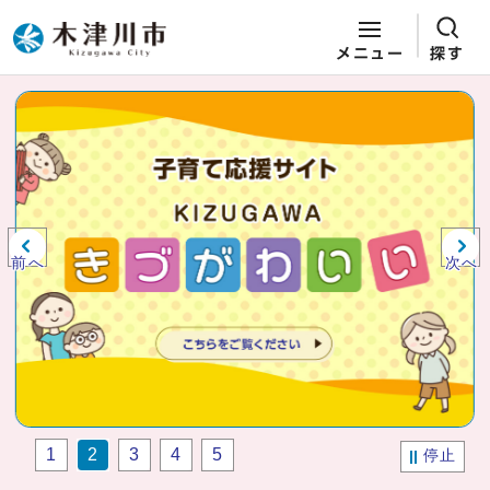
メニュー
探す
ページの先頭です
ここから本文です
ビジュアルエリア。木津川市役所か
らの紹介、お知らせ。
前へ
次へ
1
2
3
4
5
停止