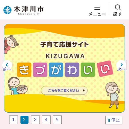
メニュー
探す
ページの先頭です
ここから本文です
ビジュアルエリア。木津川市役所か
らの紹介、お知らせ。
前へ
次へ
1
2
3
4
5
停止