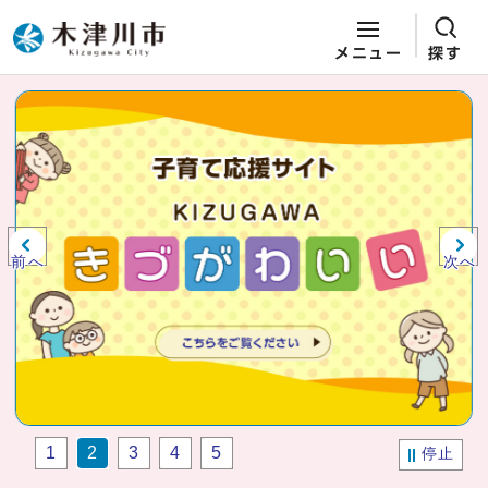
メニュー
探す
ページの先頭です
ここから本文です
ビジュアルエリア。木津川市役所か
らの紹介、お知らせ。
前へ
次へ
1
2
3
4
5
停止