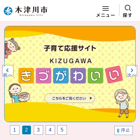
メニュー
探す
ページの先頭です
ここから本文です
ビジュアルエリア。木津川市役所か
らの紹介、お知らせ。
前へ
次へ
1
2
3
4
5
停止