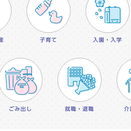
産
子育て
入園・入学
ごみ出し
就職・退職
介