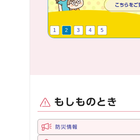
1
2
3
4
5
もしものとき
防災情報