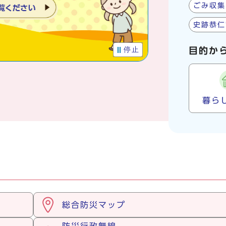
ごみ収集
史跡恭仁
停止
目的か
暮ら
総合防災マップ