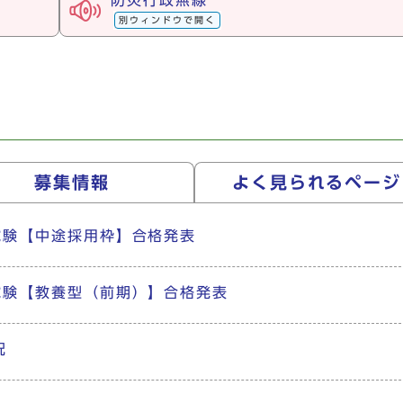
防災行政無線
別ウィンドウで開く
募集情報
よく見られる
ページ
試験【中途採用枠】合格発表
試験【教養型（前期）】合格発表
況