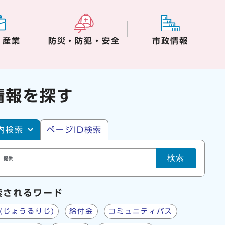
・産業
防災・防犯・安全
市政情報
情報を探す
・ページID検索
内検索
ページID検索
検索
索されるワード
(じょうるりじ)
給付金
コミュニティバス