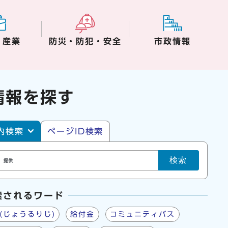
・産業
防災・防犯・安全
市政情報
情報を探す
・ページID検索
内検索
ページID検索
検索
索されるワード
(じょうるりじ)
給付金
コミュニティバス