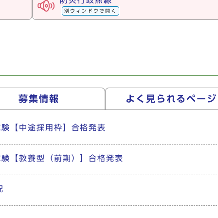
防災行政無線
別ウィンドウで開く
募集情報
よく見られる
ページ
試験【中途採用枠】合格発表
試験【教養型（前期）】合格発表
況