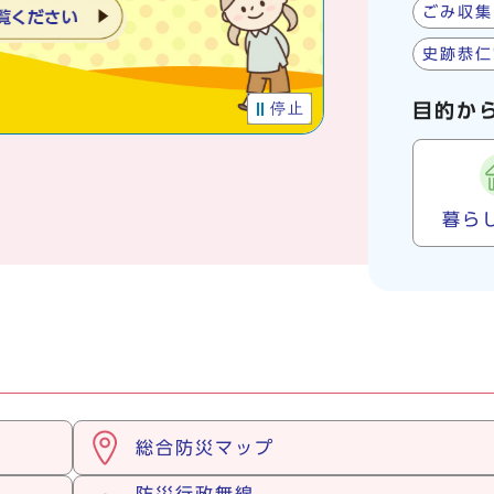
ごみ収集
史跡恭仁
停止
目的か
暮ら
総合防災マップ