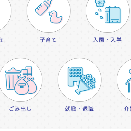
産
子育て
入園・入学
ごみ出し
就職・退職
介