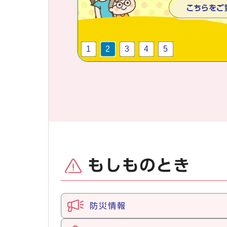
1
2
3
4
5
もしものとき
防災情報