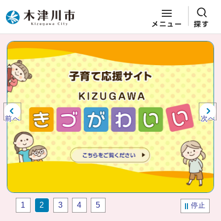
メニュー
探す
ページの先頭です
ここから本文です
ビジュアルエリア。木津川市役所か
らの紹介、お知らせ。
前へ
次へ
1
2
3
4
5
停止