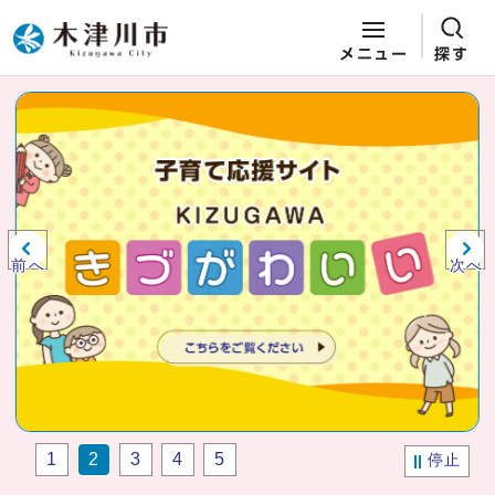
メニュー
探す
ページの先頭です
ここから本文です
ビジュアルエリア。木津川市役所か
らの紹介、お知らせ。
前へ
次へ
1
2
3
4
5
停止