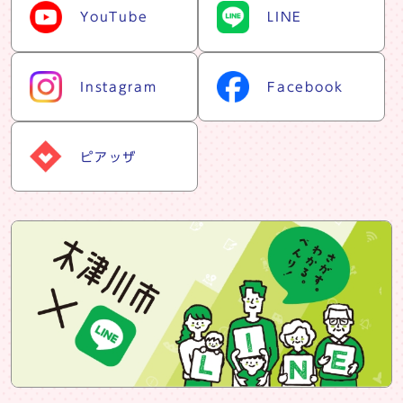
YouTube
LINE
Instagram
Facebook
ピアッザ
snsバナー