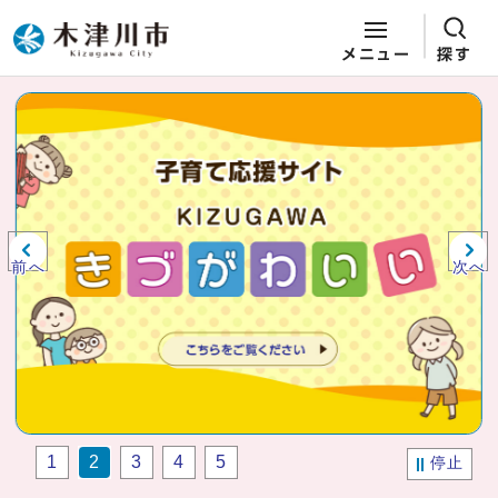
メニュー
探す
ページの先頭です
ここから本文です
ビジュアルエリア。木津川市役所か
らの紹介、お知らせ。
前へ
次へ
1
2
3
4
5
停止