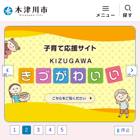
メニュー
探す
ページの先頭です
ここから本文です
ビジュアルエリア。木津川市役所か
らの紹介、お知らせ。
前へ
次へ
1
2
3
4
5
停止