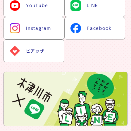
YouTube
LINE
Instagram
Facebook
ピアッザ
snsバナー