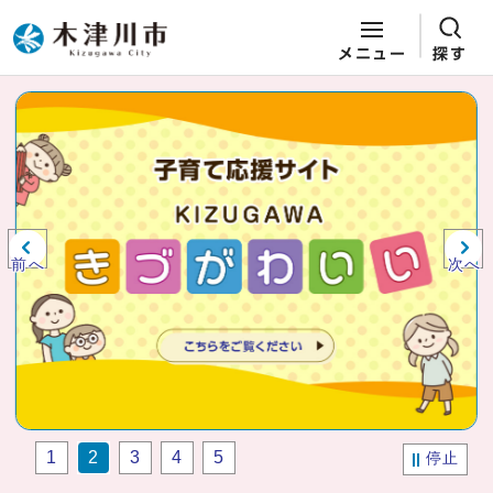
メニュー
探す
ページの先頭です
ここから本文です
ビジュアルエリア。木津川市役所か
らの紹介、お知らせ。
前へ
次へ
1
2
3
4
5
停止