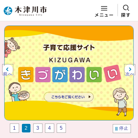
メニュー
探す
ページの先頭です
ここから本文です
ビジュアルエリア。木津川市役所か
らの紹介、お知らせ。
前へ
次へ
1
2
3
4
5
停止