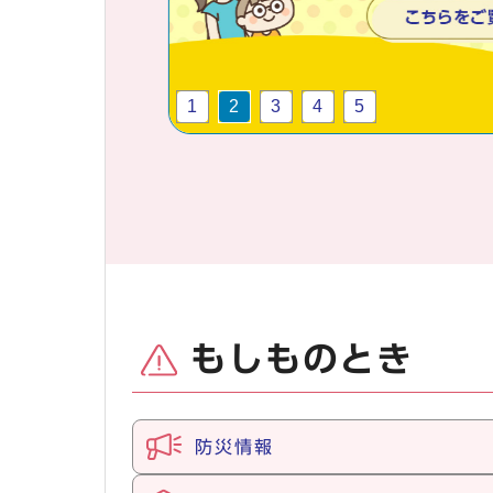
1
2
3
4
5
もしものとき
防災情報