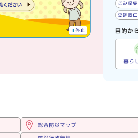
ごみ収集
史跡恭仁
停止
目的か
暮ら
総合防災マップ