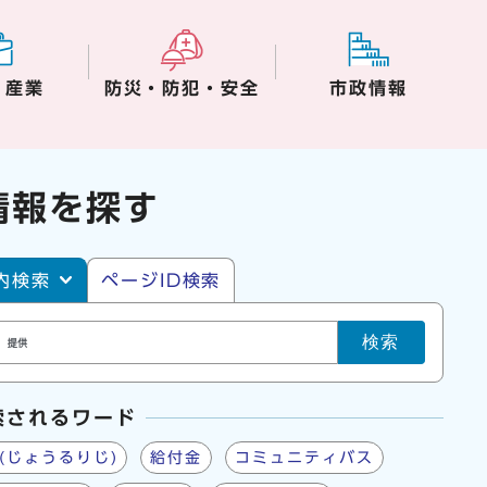
・産業
防災・防犯・安全
市政情報
情報を探す
・ページID検索
内検索
ページID検索
検索
索されるワード
(じょうるりじ)
給付金
コミュニティバス