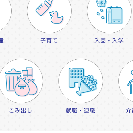
産
子育て
入園・入学
ごみ出し
就職・退職
介