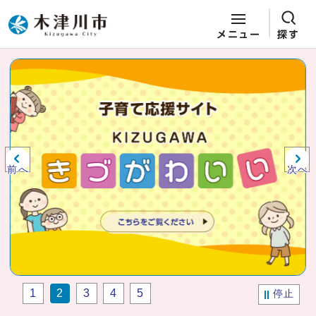
メニュー
探す
ページの先頭です
ここから本文です
ビジュアルエリア。木津川市役所か
らの紹介、お知らせ。
前へ
次へ
1
2
3
4
5
停止