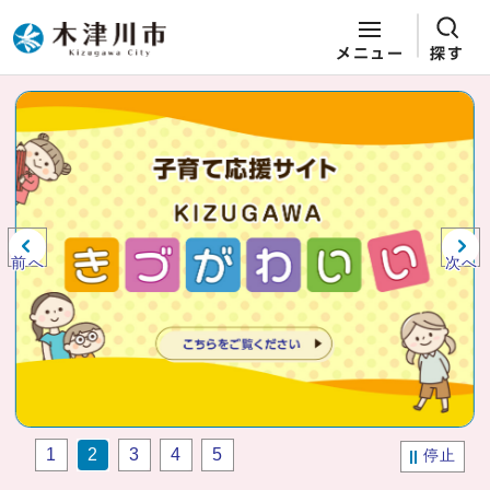
メニュー
探す
ページの先頭です
ここから本文です
ビジュアルエリア。木津川市役所か
らの紹介、お知らせ。
前へ
次へ
1
2
3
4
5
停止