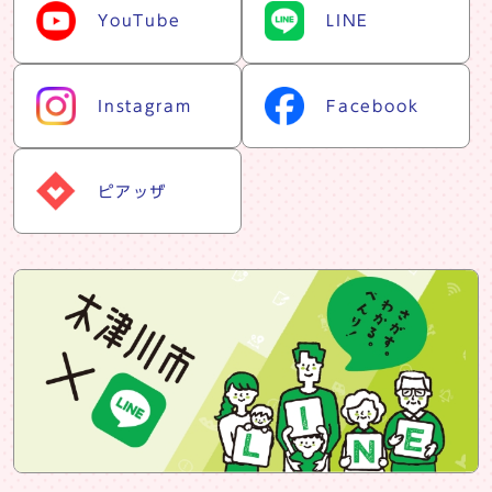
YouTube
LINE
Instagram
Facebook
ピアッザ
snsバナー