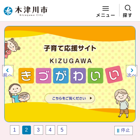
メニュー
探す
ページの先頭です
ここから本文です
ビジュアルエリア。木津川市役所か
らの紹介、お知らせ。
前へ
次へ
1
2
3
4
5
停止