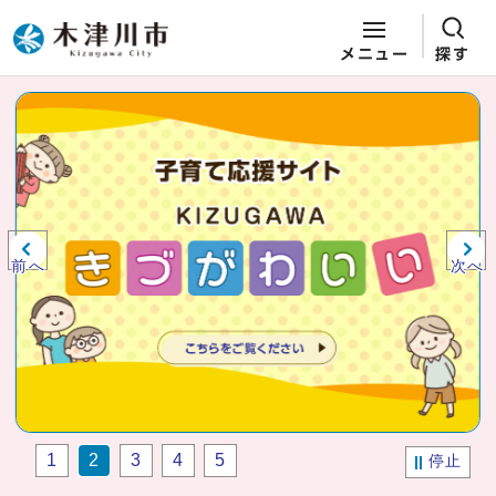
メニュー
探す
ページの先頭です
ここから本文です
ビジュアルエリア。木津川市役所か
らの紹介、お知らせ。
前へ
次へ
1
2
3
4
5
停止