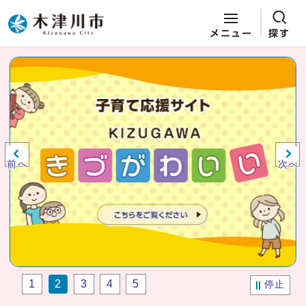
メニュー
探す
ページの先頭です
ここから本文です
ビジュアルエリア。木津川市役所か
らの紹介、お知らせ。
前へ
次へ
1
2
3
4
5
停止